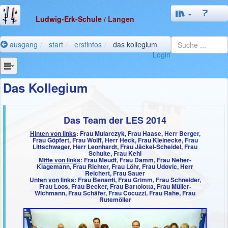
Ludwig-Erk-Schule
/ Langen
ausgang
start
erstinfos
das kollegium
Login
Das Kollegium
Das Team der LES 2014
Hinten von links
: Frau Mularczyk, Frau Haase, Herr Berger,
Frau Göpfert, Frau Wolff, Herr Heck, Frau Kleinecke, Frau
Littschwager, Herr Leonhardt, Frau Jäckel-Scheidel, Frau
Schulte, Frau Kehl
Mitte von links
: Frau Meudt, Frau Damm, Frau Neher-
Klagemann, Frau Richter, Frau Löhr, Frau Udovic, Herr
Reichert, Frau Sauer
Unten von links
: Frau Benanti, Frau Grimm, Frau Schneider,
Frau Loos, Frau Becker, Frau Bartolotta, Frau Müller-
Wichmann, Frau Schäfer, Frau Cocuzzi, Frau Rahe, Frau
Rutemöller